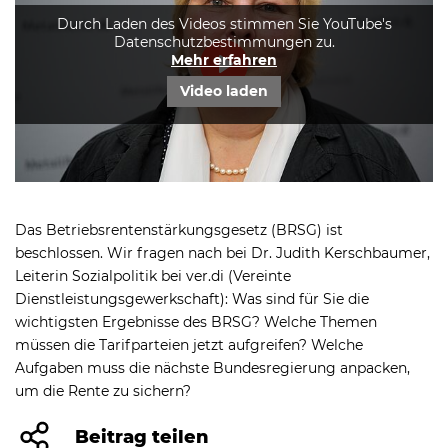
Durch Laden des Videos stimmen Sie YouTube's
Datenschutzbestimmungen zu.
Mehr erfahren
Play
Video laden
Mute
Settings
Das Betriebsrentenstärkungsgesetz (BRSG) ist
beschlossen. Wir fragen nach bei Dr. Judith Kerschbaumer,
Leiterin Sozialpolitik bei ver.di (Vereinte
Dienstleistungsgewerkschaft): Was sind für Sie die
wichtigsten Ergebnisse des BRSG? Welche Themen
müssen die Tarifparteien jetzt aufgreifen? Welche
Aufgaben muss die nächste Bundesregierung anpacken,
um die Rente zu sichern?
Beitrag teilen