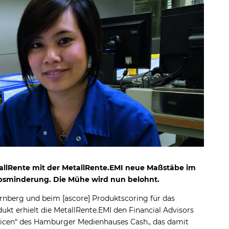
tallRente mit der MetallRente.EMI neue Maßstäbe im
rbsminderung. Die Mühe wird nun belohnt.
nberg und beim [ascore] Produktscoring für das
kt erhielt die MetallRente.EMI den Financial Advisors
olicen“ des Hamburger Medienhauses Cash., das damit