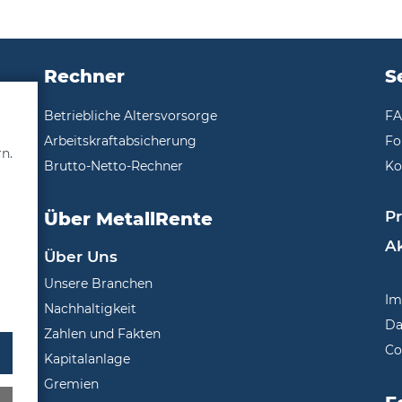
Rechner
S
Betriebliche Altersvorsorge
F
Arbeitskraftabsicherung
Fo
rn.
Brutto-Netto-Rechner
Ko
P
Über MetallRente
Ak
Über Uns
Unsere Branchen
Im
Nachhaltigkeit
Da
Zahlen und Fakten
Co
Kapitalanlage
Gremien