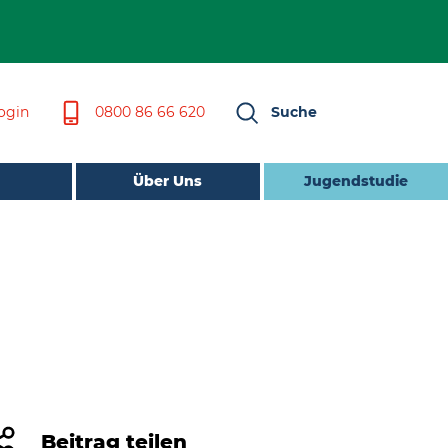
ogin
0800 86 66 620
Suche
Über Uns
Jugendstudie
Beitrag teilen