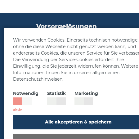
Vorsorgelösungen
Altersvorsorge
Wir verwenden Cookies. Einerseits technisch notwendige,
ohne die diese Webseite nicht genutzt werden kann, und
Betriebliche Altersvorsorge
andererseits Cookies, die unseren Service für Sie verbesse
Arbeitgeber
Die Verwendung der Service-Cookies erfordert Ihre
Einwilligung, die Sie jederzeit widerrufen können. Weitere
Direktversicherung
Informationen finden Sie in unseren allgemeinen
Pensionsfonds
Datenschutzhinweisen.
Unterstützungskasse
Riester-Rente
Notwendig
Statistik
Marketing
Altersvorsorgereform
Arbeitskraftabsicherung
Alle akzeptieren & speichern
Berufsunfähigkeitsversicherung
Grundfähigkeitsversicherung