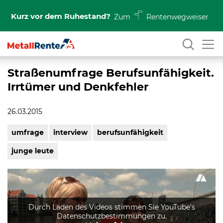
Kurz vor dem Ruhestand?
Zum
Rentenwegweiser
Straßenumfrage Berufsunfähigkeit.
Irrtümer und Denkfehler
26.03.2015
umfrage
interview
berufsunfähigkeit
junge leute
Durch Laden des Videos stimmen Sie YouTube's
Datenschutzbestimmungen zu.