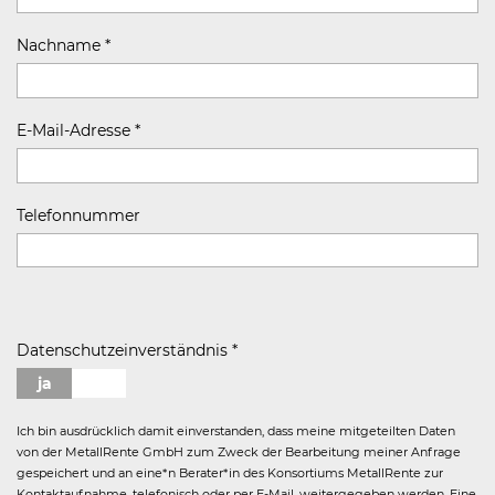
Nachname
*
E-Mail-Adresse
*
Telefonnummer
Datenschutzeinverständnis
*
Ich bin ausdrücklich damit einverstanden, dass meine mitgeteilten Daten
von der MetallRente GmbH zum Zweck der Bearbeitung meiner Anfrage
gespeichert und an eine*n Berater*in des Konsortiums MetallRente zur
Kontaktaufnahme, telefonisch oder per E-Mail, weitergegeben werden. Eine